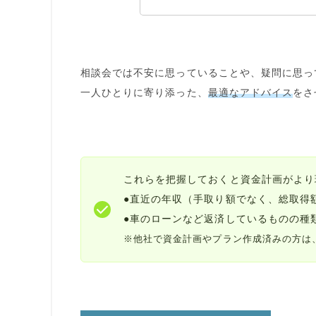
相談会では
不安に思っていること
や、
疑問に思っ
一人ひとりに寄り添った、
最適なアドバイス
をさ
これらを把握しておくと資金計画が
より
●
直近の年収
（手取り額でなく、総取得
●車のローンなど
返済
しているものの種
※他社で資金計画やプラン作成済みの方は