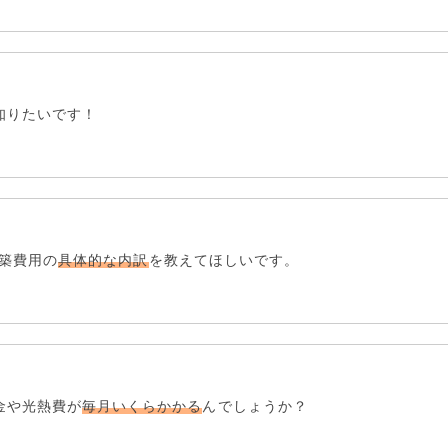
知りたいです！
築費用の
具体的な内訳
を教えてほしいです。
金
や
光熱費
が
毎月いくらかかる
んでしょうか？