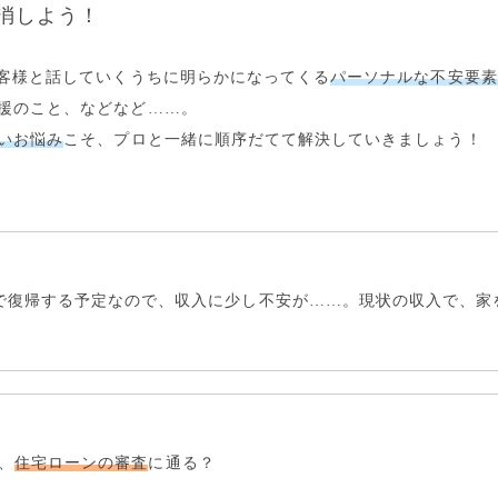
消しよう！
お客様と話していくうちに明らかになってくる
パーソナルな不安要素
援のこと、などなど……。
いお悩み
こそ、プロと一緒に
順序だてて解決
していきましょう！
で復帰する予定なので、収入に少し不安が……。
現状の収入で、家
、
住宅ローンの審査
に通る？