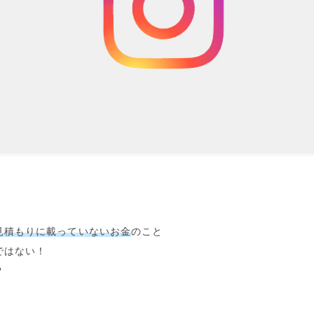
見積もりに載っていないお金
のこと
ではない！
？