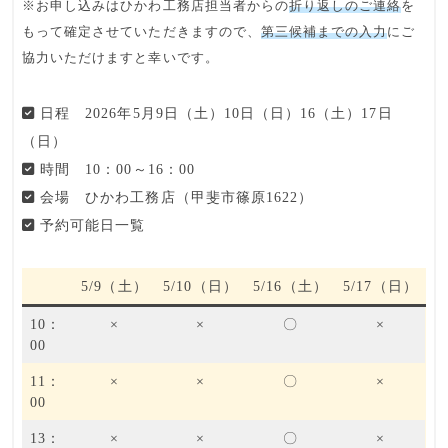
※お申し込みはひかわ工務店担当者からの
折り返しのご連絡
を
もって確定させていただきますので、
第三候補までの入力
にご
協力いただけますと幸いです。
日程
2026年5月9日（土）10日（日）16（土）17日
（日）
時間
10：00～16：00
会場
ひかわ工務店（甲斐市篠原1622）
予約可能日一覧
5/9（土）
5/10（日）
5/16（土）
5/17（日）
10：
×
×
〇
×
00
11：
×
×
〇
×
00
13：
×
×
〇
×