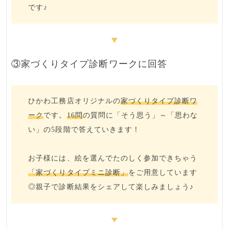
です♪
③家づくりタイプ診断ワークに回答
ひかわ工務店オリジナルの
家づくりタイプ診断ワ
ーク
です。
16問
の質問に「そう思う」～「思わな
い」の
5段階
で答えていきます！
お子様
には、
絵を選んでたのしく参加
できちゃう
「家づくりタイプミニ診断」
をご用意しています
◎親子で診断結果をシェアして楽しみましょう♪