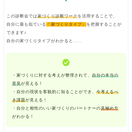
この診断会では
家づくり診断ワーク
を活用することで、
自分に最も似ている
「家づくりタイプ」
を把握することが
できます♪
自分の家づくりタイプがわかると……
・家づくりに対する
考えが整理
されて、
自分の本当の
意見
が見える！
・
自分の現状
を客観的に知ることができ、
今考えるべ
き課題
が見える！
・自分と相性のいい
家づくりのパートナー
の
見極め方
がわかる！