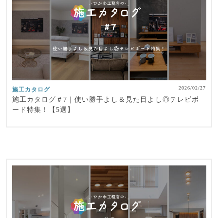
2026/02/27
施工カタログ
施工カタログ＃7｜使い勝手よし＆見た目よし◎テレビボ
ード特集！【5選】