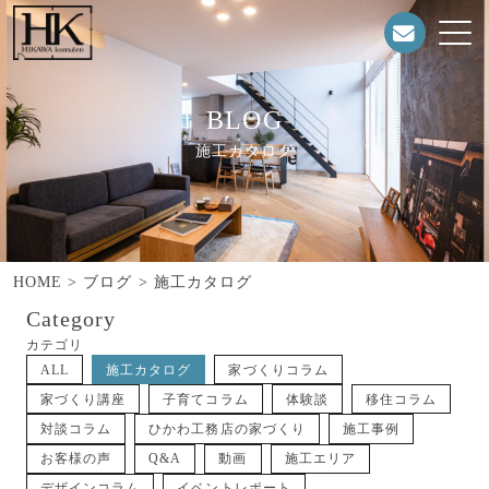
BLOG
施工カタログ
HOME
>
ブログ
>
施工カタログ
Category
カテゴリ
ALL
施工カタログ
家づくりコラム
家づくり講座
子育てコラム
体験談
移住コラム
対談コラム
ひかわ工務店の家づくり
施工事例
お客様の声
Q&A
動画
施工エリア
デザインコラム
イベントレポート