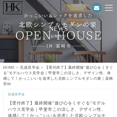
NEWS
お知らせ
HOME
>
完成見学会
>
【受付終了】最終開催”遊び心をくすぐ
る”モデルハウス見学会｜甲斐市この涼しさ、デザイン性、体
感して！かっこいいを追求した北欧シンプルモダンの家｜韮崎
市￼
完成見学会
【受付終了】最終開催”遊び心をくすぐる”モデル
ハウス見学会｜甲斐市この涼しさ、デザイン性、
体感して！かっこいいを追求した北欧シンプルモ