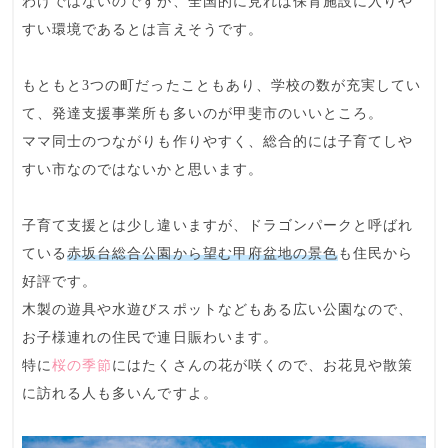
わけではないのですが、
全国的に見れば保育施設に入りや
すい環境
であるとは言えそうです。
もともと3つの町だったこともあり、学校の数が充実してい
て、
発達支援事業所
も多いのが甲斐市のいいところ。
ママ同士のつながりも作りやすく、
総合的には子育てしや
すい
市なのではないかと思います。
子育て支援とは少し違いますが、
ドラゴンパーク
と呼ばれ
ている
赤坂台総合公園から望む甲府盆地の景色
も住民から
好評です。
木製の遊具や水遊びスポットなどもある広い公園なので、
お子様連れの住民で連日賑わいます。
特に
桜の季節
にはたくさんの花が咲くので、お花見や散策
に訪れる人も多いんですよ。