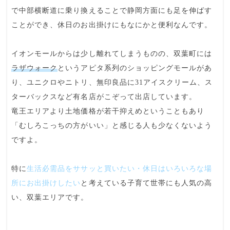
で中部横断道に乗り換えることで
静岡方面
にも足を伸ばす
ことができ、休日のお出掛けにもなにかと便利なんです。
イオンモールからは少し離れてしまうものの、双葉町には
ラザウォーク
というアピタ系列のショッピングモールがあ
り、ユニクロやニトリ、無印良品に31アイスクリーム、ス
ターバックスなど有名店がこぞって出店しています。
竜王エリアより土地価格が若干抑えめ
ということもあり
「むしろこっちの方がいい」と感じる人も少なくないよう
ですよ。
特に
生活必需品をササッと買いたい・休日はいろいろな場
所にお出掛けしたい
と考えている子育て世帯にも人気の高
い、双葉エリアです。