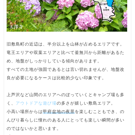
旧敷島町の近辺は、
半分以上を山林が占める
エリアです。
竜王エリアや双葉エリアと比べて釜無川から距離があるた
め、
地盤がしっかりしている傾向
があります。
すべての土地が強固であるとは言い切れませんが、地盤改
良が必要になるケースは比較的少ない印象です。
上芦沢など山間のエリアへのぼっていくとキャンプ場も多
く、
アウトドアな遊び場
の多さが嬉しい敷島エリア。
小高い場所からは
甲府盆地の夜景
を楽しむこともでき、の
んびり暮らしに憧れのある人にとっても楽しい瞬間が多い
のではないかと思います。