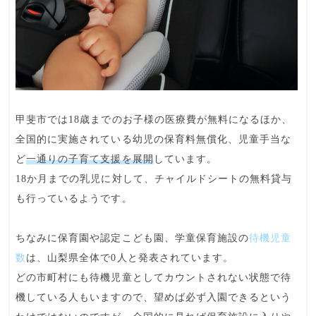
甲斐市では
18歳までのお子様の医療費が無料
になるほか、
全国的に実施されている幼児の保育料無償化、児童手当な
ど
一通りの子育て支援を展開
しています。
18か月までの乳児に対して、チャイルドシートの無料貸与
も行っているようです。
ちなみに保育園や認定こども園、学童保育施設の
待機児童
数
は、山梨県全体で0人と発表されています。
どの市町村にも待機児童としてカウントされない状態で待
機している人もいますので、望めば必ず入園できるという