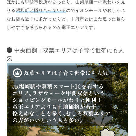
ほかにも
甲斐市役所
があったり、山梨県随一の賑わいを見
せる
昭和町と隣り合っている
のでイオンモールやおしゃれ
なお店も近くに多かったりと、
甲府市とはまた違った暮ら
しやすさ
を感じられるのが竜王エリアです。
中央西側：双葉エリアは子育て世帯にも人
気