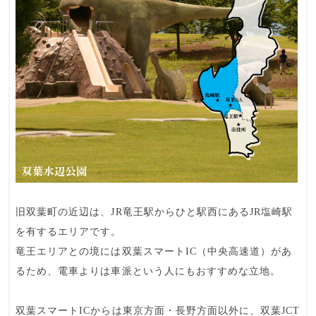
旧双葉町の近辺は、JR竜王駅からひと駅西にある
JR塩崎駅
を有するエリア
です。
竜王エリアとの境には
双葉スマートIC
（中央高速道）があ
るため、電車よりは車派という人にもおすすめな立地。
双葉スマートICからは
東京方面・長野方面
以外に、双葉JCT