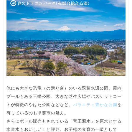
他にも大きな恐竜（の滑り台）のいる双葉水辺公園、屋内
プールもある玉幡公園、大きな芝生広場やバスケットコー
トが特徴のやはた公園などなど、
バラエティ豊かな公園
を
有しているのも甲斐市の魅力。
さらにボトル販売もされている
「竜王源水」を原水とする
水道水もおいしい！
と評判。お子様の食育の一環として