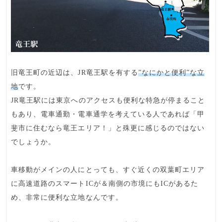
旧竜王町の近辺は、
JR竜王駅
を有する
”なにかと便利”な立
地
です。
JR竜王駅には
東京へのアクセスも便利な特急
が停まること
もあり、電車通勤・電車通学を考えている人であれば「甲
斐市に住むなら竜王エリア！」と殊更に感じるのではない
でしょうか。
車移動がメインの人にとっても、すぐ近くの双葉町エリア
に
高速道路のスマートIC
が＆南側の市境にもICがあるた
め、非常に便利な立地なんです。