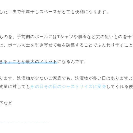
した工夫で部屋干しスペースがとても便利に
なります。
ものを、手前側のポールにはTシャツや肌着など丈の短いものを干
は、ポール同士を引き寄せて幅を調整することでふんわり干すこ
きる」ことが最大のメリット
になるんです。
ります。洗濯物が少ないご家庭でも、洗濯物が多い日はあります
物量に対しても
その日その日のジャストサイズに変身
してくれる便
下など