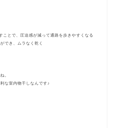
すことで、
圧迫感が減って通路を歩きやすくなる
とができ、
ムラなく乾く
よね。
利な室内物干しなんです♪