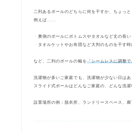
二列あるポールのどちらに何を干すか、
ちょっと
例えば……
・
奧側のポールにボトムスやタオルなど丈の長い
・
タオルケットやお布団など大判のものを干す時
など、二列のポールの幅を
「シームレスに調整で
洗濯物が多いご家庭でも、洗濯物が少ない日はあ
スライド式ポールはどんなご家庭の、どんな洗濯
設置場所の例：脱衣所、ランドリースペース、廊