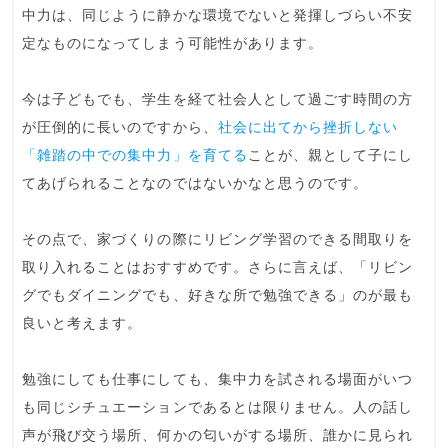
中力は、同じように静かな環境でないと発揮しづらい不安
定なものになってしまう可能性があります。
今は子どもでも、学生を経て社会人として過ごす時間の方
が圧倒的に長いのですから、
社会に出てから挫折しない
「雑踏の中での集中力」を育てる
ことが、親として子にし
てあげられることなのではないかなと思うのです。
その点で、家づくりの際に
リビング学習のできる間取り
を
取り入れることはおすすめです。さらに言えば、
「リビン
グでもダイニングでも、好きな所で勉強できる」のが最も
良い
と考えます。
勉強にしても仕事にしても、集中力を試される場面がいつ
も同じシチュエーションであるとは限りません。人の話し
声が飛び交う場所、何かの匂いがする場所、誰かに見られ