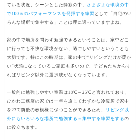
ている状況、シーンとした静寂の中、
さまざまな環境の中
で100％のパフォーマンスを発揮する練習
として
「自宅のい
ろんな場所で集中する」
ことは理に適っていますよね。
家の中で場所を問わず勉強できるということは、
家中どこ
に行っても不快な環境がない、過ごしやすいということも
大切
です。特にこの時期は、家の中で“リビングだけが暖か
い”状態になっているご家庭も多いので、子どもたちからす
ればリビング以外に選択肢がなくなっています。
一般的に勉強しやすい室温は18℃～25℃
と言われており、
ひかわ工務店の家では一年を通じてわずかな冷暖房で家中
を
23℃前後
の春模様に保つことができるため、
リビング以
外にもいろいろな場所で勉強する＝集中する練習をする
の
に役立ちます。