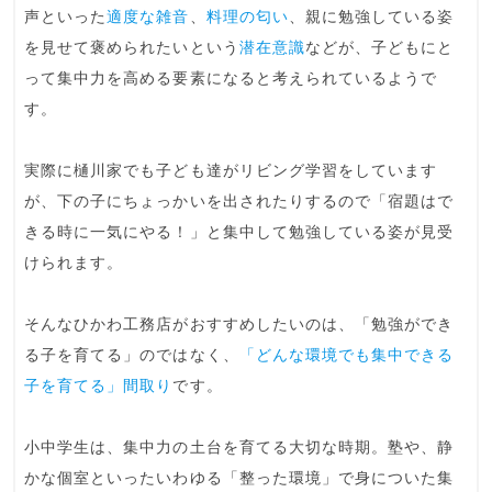
声といった
適度な雑音
、
料理の匂い
、親に勉強している姿
を見せて褒められたいという
潜在意識
などが、
子どもにと
って集中力を高める要素になる
と考えられているようで
す。
実際に樋川家でも子ども達がリビング学習をしています
が、下の子にちょっかいを出されたりするので「宿題はで
きる時に一気にやる！」と集中して勉強している姿が見受
けられます。
そんなひかわ工務店がおすすめしたいのは、「勉強ができ
る子を育てる」のではなく、
「どんな環境でも集中できる
子を育てる」間取り
です。
小中学生は、集中力の土台を育てる大切な時期。
塾や、静
かな個室といったいわゆる「整った環境」で身についた集