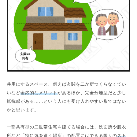
共用にするスペース、例えば玄関を二か所つくらなくてい
いなど
金銭的なメリット
があるほか、完全分離型だと少し
抵抗感がある……という人にも
受け入れやすい形
ではない
かと思います。
一部共有型の二世帯住宅を建てる場合には、洗面所や脱衣
所など
「特に気を遣う場所」の配置
にはできる限りの
スト