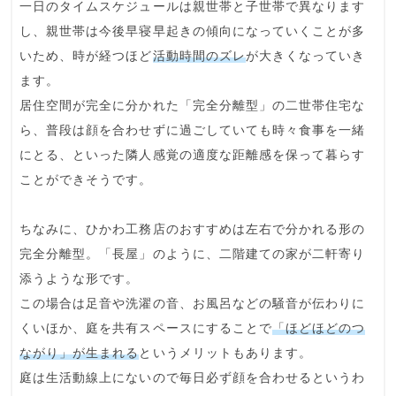
一日のタイムスケジュール
は親世帯と子世帯で異なります
し、親世帯は今後早寝早起きの傾向になっていくことが多
いため、時が経つほど
活動時間のズレ
が大きくなっていき
ます。
居住空間が完全に分かれた「完全分離型」の二世帯住宅な
ら、普段は顔を合わせずに過ごしていても時々食事を一緒
にとる、といった
隣人感覚の適度な距離感を保って暮らす
ことができそうです。
ちなみに、ひかわ工務店のおすすめは
左右で分かれる形の
完全分離型
。「長屋」のように、二階建ての家が二軒寄り
添うような形です。
この場合は足音や洗濯の音、お風呂などの
騒音が伝わりに
くい
ほか、庭を共有スペースにすることで
「ほどほどのつ
ながり」が生まれる
というメリットもあります。
庭は生活動線上にないので毎日必ず顔を合わせるというわ