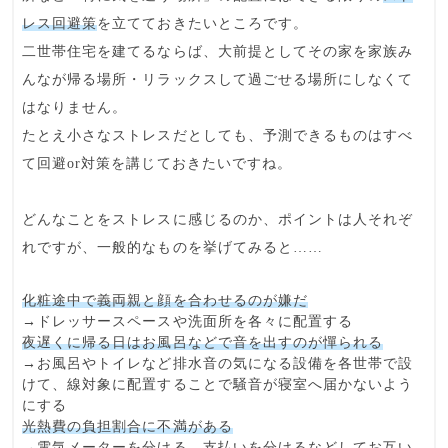
レス回避策
を立てておきたいところです。
二世帯住宅を建てるならば、大前提としてその家を
家族み
んなが帰る場所・リラックスして過ごせる場所
にしなくて
はなりません。
たとえ小さなストレスだとしても、予測できるものはすべ
て回避or対策を講じておきたいですね。
どんなことをストレスに感じるのか、ポイントは人それぞ
れですが、一般的なものを挙げてみると……
化粧途中で義両親と顔を合わせるのが嫌だ
→
ドレッサースペース
や洗面所を
各々に配置
する
夜遅くに帰る日はお風呂などで音を出すのが憚られる
→お風呂やトイレなど
排水音の気になる設備
を各世帯で設
けて、
線対象に配置
することで騒音が寝室へ届かないよう
にする
光熱費の負担割合に不満がある
→電気メーターを分ける、支払いを分けるなどして
お互い