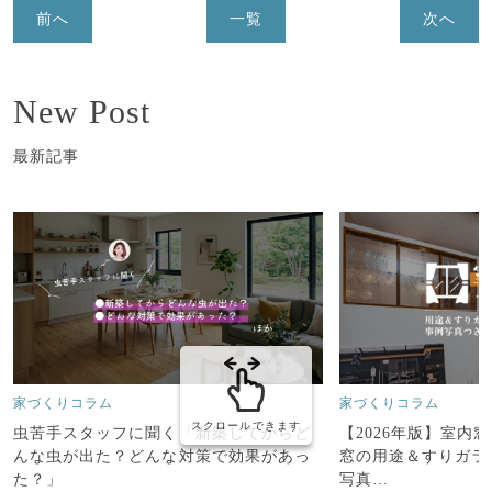
前へ
一覧
次へ
New Post
最新記事
家づくりコラム
家づくりコラム
スクロールできます
【2026年版】室内
虫苦手スタッフに聞く「新築してからど
窓の用途＆すりガラ
んな虫が出た？どんな対策で効果があっ
写真…
た？」