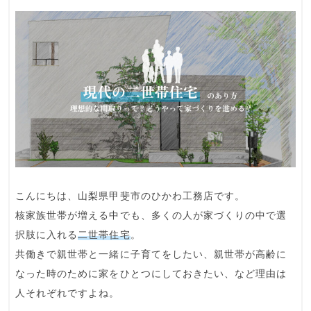
こんにちは、山梨県甲斐市のひかわ工務店です。
核家族世帯
が増える中でも、多くの人が家づくりの中で選
択肢に入れる
二世帯住宅
。
共働きで
親世帯と一緒に子育てをしたい
、
親世帯が高齢に
なった時のため
に家をひとつにしておきたい、など理由は
人それぞれですよね。