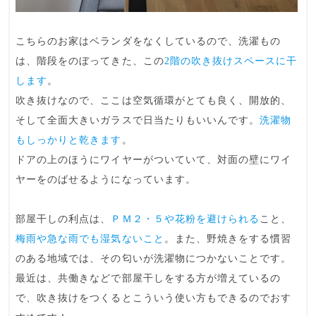
こちらのお家はベランダをなくしているので、洗濯もの
は、階段をのぼってきた、この
2階の吹き抜けスペースに干
します
。
吹き抜けなので、ここは
空気循環がとても良く
、開放的、
そして全面大きいガラスで日当たりもいいんです。
洗濯物
もしっかりと乾きます
。
ドアの上のほうにワイヤーがついていて、
対面の壁にワイ
ヤーをのばせるように
なっています。
部屋干しの利点は、
ＰＭ２・５や花粉を避けられる
こと、
梅雨や急な雨でも湿気ないこと
。また、野焼きをする慣習
のある地域では、その匂いが洗濯物につかないことです。
最近は、共働きなどで部屋干しをする方が増えているの
で、吹き抜けをつくるとこういう使い方もできるのでおす