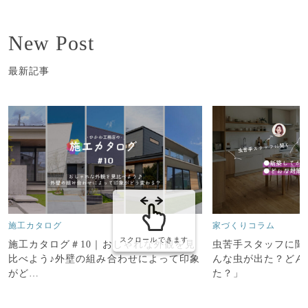
New Post
最新記事
施工カタログ
家づくりコラム
スクロールできます
施工カタログ＃10｜おしゃれな外観を見
虫苦手スタッフに聞
比べよう♪外壁の組み合わせによって印象
んな虫が出た？どん
がど…
た？」