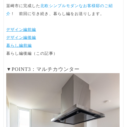
韮崎市に完成した
北欧シンプルモダンなお客様邸のご紹
介
！ 前回に引き続き、
暮らし編
をお送りします。
デザイン編前編
デザイン編後編
暮らし編前編
暮らし編後編（この記事）
▼POINT3：マルチカウンター