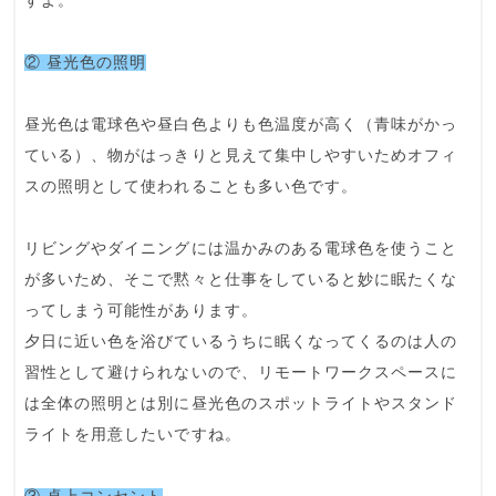
すよ。
② 昼光色の照明
昼光色
は電球色や昼白色よりも色温度が高く（青味がかっ
ている）、
物がはっきりと見えて集中しやすい
ためオフィ
スの照明として使われることも多い色です。
リビングやダイニングには温かみのある
電球色
を使うこと
が多いため、そこで黙々と仕事をしていると
妙に眠たくな
ってしまう
可能性があります。
夕日に近い色を浴びているうちに眠くなってくるのは
人の
習性として避けられない
ので、リモートワークスペースに
は全体の照明とは別に
昼光色のスポットライトやスタンド
ライト
を用意したいですね。