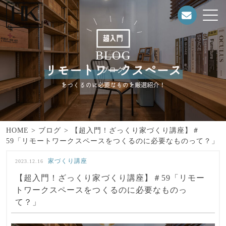
BLOG
ブログ
HOME
>
ブログ
>
【超入門！ざっくり家づくり講座】＃
59「リモートワークスペースをつくるのに必要なものって？」
家づくり講座
2023.12.16
【超入門！ざっくり家づくり講座】＃59「リモー
トワークスペースをつくるのに必要なものっ
て？」