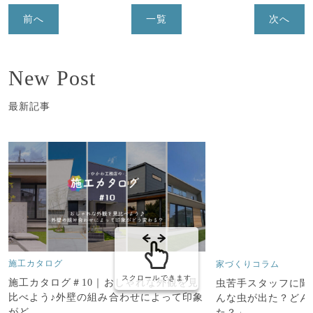
前へ
一覧
次へ
New Post
最新記事
施工カタログ
家づくりコラム
スクロールできます
施工カタログ＃10｜おしゃれな外観を見
虫苦手スタッフに聞
比べよう♪外壁の組み合わせによって印象
んな虫が出た？どん
がど…
た？」