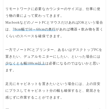
リモートワークに必要なカウンターのサイズは、
仕事に使
う物の量
によって変わってきます。
Macbookなどの
ノートPCとマウスだけ
あればOKという場合
は、
78cm幅で50～60cmの奥行
があれば機器＋飲み物を置く
くらいのスペースを確保できます。
一方で
ノートPCとプリンター
、あるいは
デスクトップPC
を
置きたい、
デュアルモニター
にしたい、といった場合には
少なくとも幅100cm以上
は必要になるのではないかと思い
ます。
足元にキャビネットを置きたいという場合には、上の目安
にプラスして
キャビネット分の幅
も確保すると、窮屈さを
感じずに作業することができます。