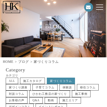
BLOG
家づくりコラム
HOME
>
ブログ
>
家づくりコラム
Category
カテゴリ
ALL
施工カタログ
家づくりコラム
家づくり講座
子育てコラム
体験談
移住コラム
対談コラム
ひかわ工務店の家づくり
施工事例
お客様の声
Q&A
動画
施工エリア
デザインコラム
イベントレポート