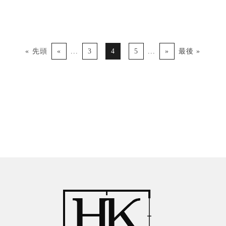
« 先頭
«
...
3
4
5
...
»
最後 »