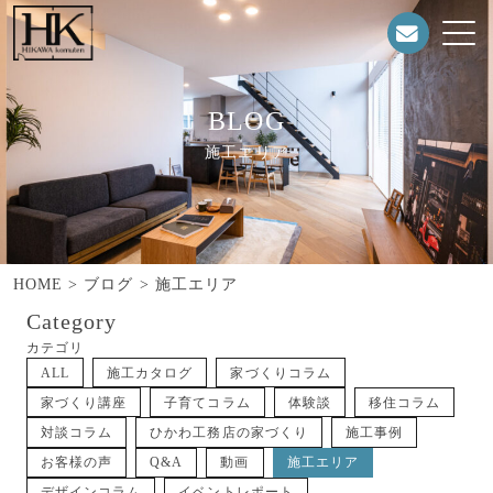
BLOG
施工エリア
HOME
>
ブログ
>
施工エリア
Category
カテゴリ
ALL
施工カタログ
家づくりコラム
家づくり講座
子育てコラム
体験談
移住コラム
対談コラム
ひかわ工務店の家づくり
施工事例
お客様の声
Q&A
動画
施工エリア
デザインコラム
イベントレポート