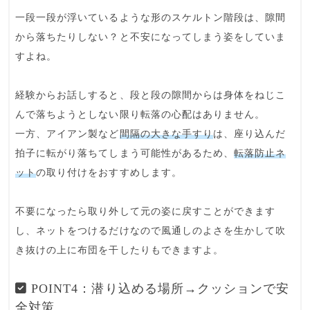
一段一段が浮いているような形の
スケルトン階段
は、隙間
から落ちたりしない？と不安になってしまう姿をしていま
すよね。
経験からお話しすると、
段と段の隙間
からは身体をねじこ
んで落ちようとしない限り
転落の心配はありません
。
一方、アイアン製など
間隔の大きな手すり
は、座り込んだ
拍子に
転がり落ちてしまう
可能性があるため、
転落防止ネ
ット
の取り付けをおすすめします。
不要になったら取り外して元の姿に戻すことができます
し、ネットをつけるだけなので風通しのよさを生かして吹
き抜けの上に布団を干したりもできますよ。
POINT4：潜り込める場所→クッションで安
全対策