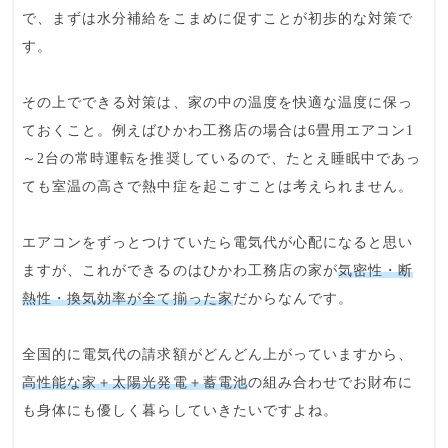
で、まずは水分補給をこまめに促すことが初歩的な対策で
す。
その上でできる対策は、家の中の温度を
快適な温度に保っ
ておく
こと。例えばひかわ工務店の場合は6畳用エアコン1
～2台の常時運転を推奨しているので、たとえ睡眠中であっ
ても室温の高さで熱中症を起こすことは考えられません。
エアコンをずっとつけていたら
電気代
が心配になると思い
ますが、これができるのはひかわ工務店の家が
気密性・断
熱性・換気効率が全て揃った家
だからなんです。
全国的に電気代の請求額がどんどん上がっていますから、
高性能な家＋太陽光発電＋蓄電池
の組み合わせでお財布に
も身体にも優しく暮らしていきたいですよね。