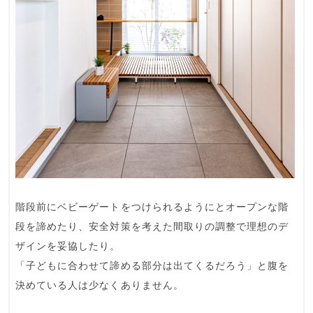
階段前にベビーゲートをつけられるようにと
オープンな階
段
を諦めたり、安全対策を考えた
間取りの調整
で理想のデ
ザインを妥協したり。
「子どもに合わせて
諦める部分
は出てくるだろう」と腹を
決めている人は少なくありません。