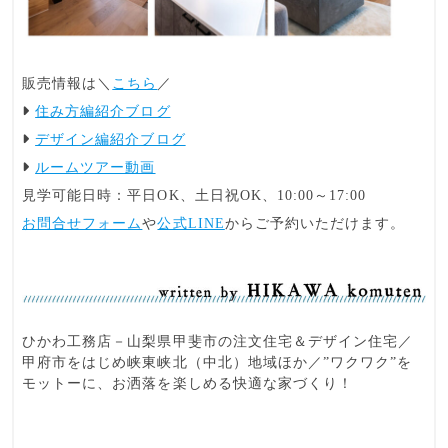
販売情報は＼
こちら
／
住み方編紹介ブログ
デザイン編紹介ブログ
ルームツアー動画
見学可能日時：平日OK、土日祝OK、10:00～17:00
お問合せフォーム
や
公式LINE
からご予約いただけます。
ひかわ工務店－山梨県甲斐市の注文住宅＆デザイン住宅／
甲府市をはじめ峡東峡北（中北）地域ほか／”ワクワク”を
モットーに、お洒落を楽しめる快適な家づくり！