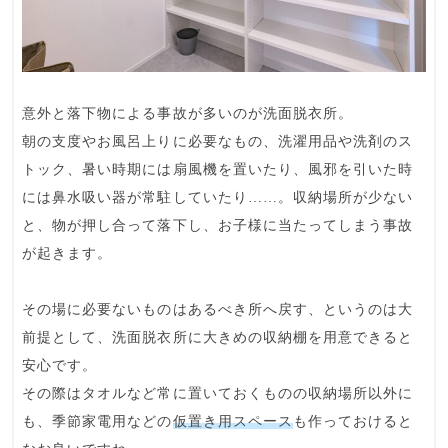
意外と
落下物による事故
が多いのが洗面脱衣所。
朝の支度やお風呂上りに必要なもの、洗濯用品や洗剤のス
トック、暑い時期には扇風機を置いたり、風邪を引いた時
には鼻水吸い器が常駐していたり……。
収納場所が少ない
と、物が押し合って落下し、お子様に当たってしまう事故
が起きます。
その場に必要ないものはあるべき所へ戻す、というのは大
前提として、洗面脱衣所に
大きめの収納棚
を用意できると
安心です。
その際はタオルなど常に置いておくものの収納場所以外に
も、季節家電用などの
仮置き用スペース
も作っておけると