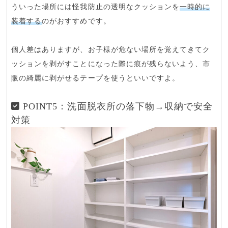
ういった場所には
怪我防止の透明なクッション
を
一時的に
装着する
のがおすすめです。
個人差はありますが、お子様が危ない場所を覚えてきてク
ッションを剥がすことになった際に痕が残らないよう、市
販の
綺麗に剥がせるテープ
を使うといいですよ。
POINT5：洗面脱衣所の落下物→収納で安全
対策