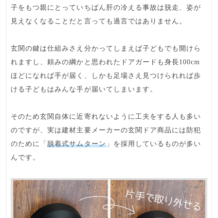
子をもつ親にとっていちばん肝の冷える事故は脱走、
姿が
見えなくなる
ことだと言っても過言ではありません。
玄関の鍵
は仕組みさえ分かってしまえば子どもでも開けら
れますし、頼みの綱かと思われた
ドアガード
も身長100cm
ほどになれば手が届く、しかも足場さえ見つけられれば歩
ける子どもはみんな手が届いてしまいます。
そのため玄関自体に近寄れないように工夫をする人も多い
のですが、実は建材主要メーカーの玄関ドア商品には防犯
のために「
脱着式サムターン
」を採用しているものが多い
んです。