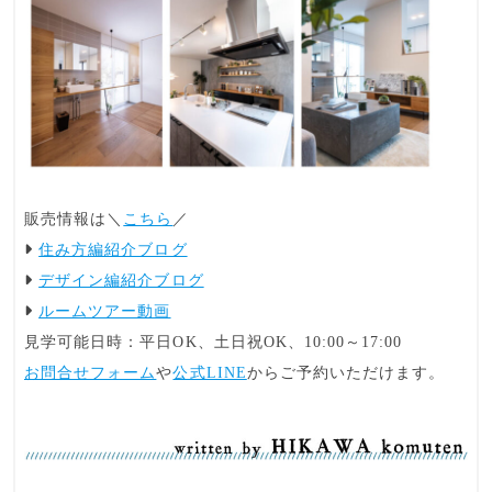
販売情報は＼
こちら
／
住み方編紹介ブログ
デザイン編紹介ブログ
ルームツアー動画
見学可能日時：平日OK、土日祝OK、10:00～17:00
お問合せフォーム
や
公式LINE
からご予約いただけます。