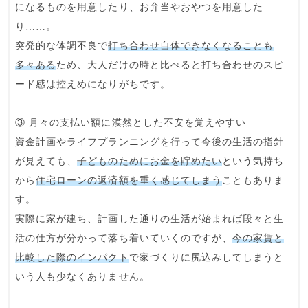
になるものを用意したり、お弁当やおやつを用意した
り……。
突発的な体調不良で
打ち合わせ自体できなくなることも
多々ある
ため、大人だけの時と比べると打ち合わせのスピ
ード感は控えめになりがちです。
③ 月々の支払い額に漠然とした不安を覚えやすい
資金計画やライフプランニングを行って今後の生活の指針
が見えても、
子どものためにお金を貯めたい
という気持ち
から
住宅ローンの返済額を重く感じてしまう
こともありま
す。
実際に家が建ち、計画した通りの生活が始まれば段々と生
活の仕方が分かって落ち着いていくのですが、
今の家賃と
比較した際のインパクト
で家づくりに尻込みしてしまうと
いう人も少なくありません。