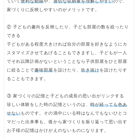
ていて
便利な動線
や、
適切な収納量を理解しやすい
ので、
家づくりに反映しやすいのがメリットです。
② 子どもの趣向を反映したり、子ども部屋の数を絞ったり
できる
子どもがある程度大きければ自分の部屋を好きなようにカ
スタマイズさせてあげることもできますし、子どもが一人
でそれ以降計画がないということなら子供部屋をひと部屋
に絞ることで
趣味部屋
を設けたり、
吹き抜け
を設けたりす
ることもできます。
③ 家づくりの記憶と子どもの成長の思い出がリンクする
珍しい体験をした時の記憶というのは、
時が経っても色あ
せない
ものです。その渦中にいる時はなんでもないひとコ
マだった出来事も、後から家づくりを振り返って思い出す
お子様の記憶はかけがえのないものになります。