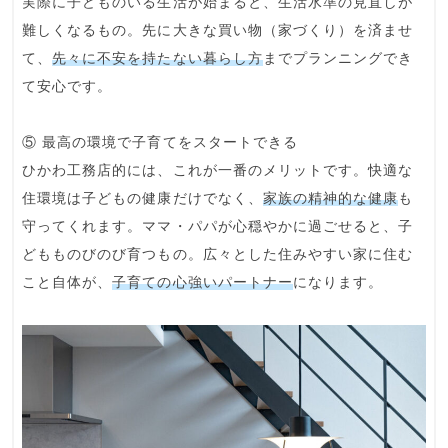
実際に子どものいる生活が始まると、生活水準の見直しが
難しくなるもの。先に大きな買い物（家づくり）を済ませ
て、
先々に不安を持たない暮らし方
までプランニングでき
て安心です。
⑤ 最高の環境で子育てをスタートできる
ひかわ工務店的には、これが一番のメリットです。快適な
住環境は子どもの健康だけでなく、
家族の精神的な健康
も
守ってくれます。ママ・パパが心穏やかに過ごせると、子
どもものびのび育つもの。広々とした住みやすい家に住む
こと自体が、
子育ての心強いパートナー
になります。