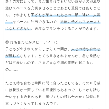
多くの方にとって、まだ生まれてもいない我が子の部屋や
遊びスペースを充実させることはあまり重要ではありませ
ん。それよりも
子どもが巣立ったあとの生活に近い二人暮
らし
をベースに計画できるので、
過剰に子どもファースト
になりすぎない
、適度なプランをつくることができます。
③ 打ち合わせがスピーディーに
子どもが生まれてからしばらくの間は、
人との待ち合わせ
が難しく
なります。とても書ききれませんが、急な発熱な
どは可愛いもので、さまざまな不測の事態が起こるも
の……。
たとえ待ち合わせ時間に間に合ったとしても、その10分後
には状況が一変している可能性もあるので、しっかり話し
合いをする必要のある「家づくりの打ち合わせ」は特に約
束しづらくなってしまうのです。