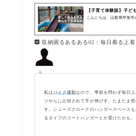
【子育て体験談】子ども
こんにちは、山梨県甲斐市
収納困るあるある02：毎日着る上着
私は
バイク通勤
なので、季節を問わず毎日上
ツやらに
占領
されて手が伸びず。たまたま壁
す。シューズクロークのハンガースペースも
るタイプのコートハンガーとか置けたかも。