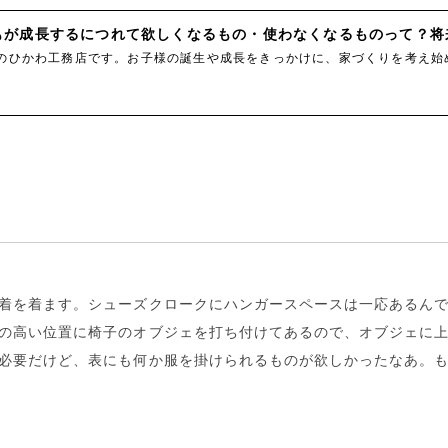
が成長するにつれて欲しくなるもの・使わなくなるものって？将来
のひかわ工務店です。お子様の誕生や成長をきっかけに、家づくりを考え始
着を着ます。
シューズクロークにハンガースペースは一応ある
ん
の高い位置に
椅子のオブジェ
を打ち付けてあるので、オブジェに
必要だけど、
表にも何か服を掛けられるものが欲しかった
なあ。