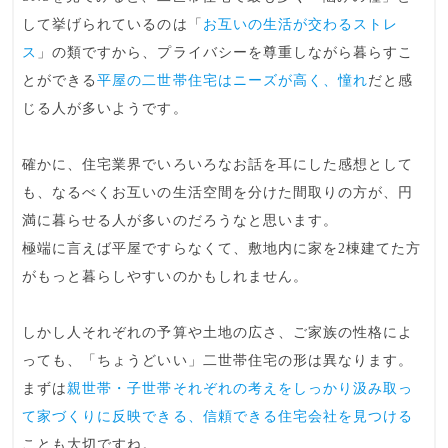
して挙げられているのは「
お互いの生活が交わるストレ
ス
」の類ですから、プライバシーを尊重しながら暮らすこ
とができる
平屋の二世帯住宅はニーズが高く、憧れ
だと感
じる人が多いようです。
確かに、住宅業界でいろいろなお話を耳にした感想として
も、なるべくお互いの生活空間を分けた間取りの方が、円
満に暮らせる人が多いのだろうなと思います。
極端に言えば平屋ですらなくて、敷地内に家を2棟建てた方
がもっと暮らしやすいのかもしれません。
しかし人それぞれの予算や土地の広さ、ご家族の性格によ
っても、「ちょうどいい」二世帯住宅の形は異なります。
まずは
親世帯・子世帯それぞれの考えをしっかり汲み取っ
て家づくりに反映できる、信頼できる
住宅会社
を見つける
ことも大切ですね。