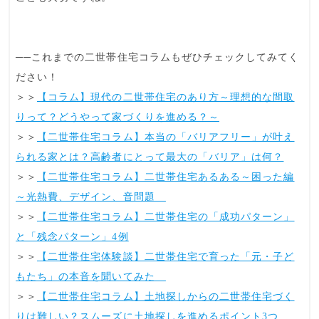
──これまでの二世帯住宅コラムもぜひチェックしてみてく
ださい！
＞＞
【コラム】現代の二世帯住宅のあり方～理想的な間取
りって？どうやって家づくりを進める？～
＞＞
【二世帯住宅コラム】本当の「バリアフリー」が叶え
られる家とは？高齢者にとって最大の「バリア」は何？
＞＞
【二世帯住宅コラム】二世帯住宅あるある～困った編
～光熱費、デザイン、音問題
＞＞
【二世帯住宅コラム】二世帯住宅の「成功パターン」
と「残念パターン」4例
＞＞
【二世帯住宅体験談】二世帯住宅で育った「元・子ど
もたち」の本音を聞いてみた
＞＞
【二世帯住宅コラム】土地探しからの二世帯住宅づく
りは難しい？スムーズに土地探しを進めるポイント3つ