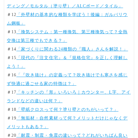
ディング／モルタル（塗り壁）／ALCボード／タイル」
＃12
「外壁材の基本的な種類を学ぼう！後編：ガルバリウ
ム鋼板」
＃13
「換気システム：第一種換気、第三種換気って？全熱
交換は第三種でもできる？」
＃14
「家づくりに関わる24種類の『職人』さんを解説！」
＃15
「現代の『注文住宅』＆『規格住宅』を正しく理解し
よう！」
＃16
「『吹き抜け』の定義って？吹き抜けでも寒さを感じ
ず快適に過ごせる家の特徴は？」
＃17
「キッチンの『形』いろいろ｜カウンター、L字、アイ
ランドなどの違いは何？」
＃18
「壁紙クロスって何？塗り壁とのちがいって？」
＃19
「無垢材・自然素材って何？メリットだけじゃなくデ
メリットもある？」
＃20
「耐震・制震・免震の違いって？どれがいちばん良い