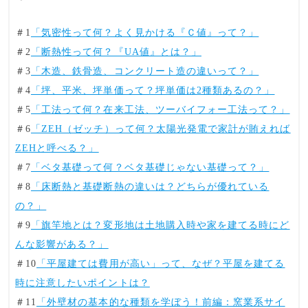
＃1
「気密性って何？よく見かける『Ｃ値』って？」
＃2
「断熱性って何？『UA値』とは？」
＃3
「木造、鉄骨造、コンクリート造の違いって？」
＃4
「坪、平米、坪単価って？坪単価は2種類あるの？」
＃5
「工法って何？在来工法、ツーバイフォー工法って？」
＃6
「ZEH（ゼッチ）って何？太陽光発電で家計が賄えれば
ZEHと呼べる？」
＃7
「ベタ基礎って何？ベタ基礎じゃない基礎って？」
＃8
「床断熱と基礎断熱の違いは？どちらが優れている
の？」
＃9
「旗竿地とは？変形地は土地購入時や家を建てる時にど
んな影響がある？」
＃10
「平屋建ては費用が高い」って、なぜ？平屋を建てる
時に注意したいポイントは？
＃11
「外壁材の基本的な種類を学ぼう！前編：窯業系サイ